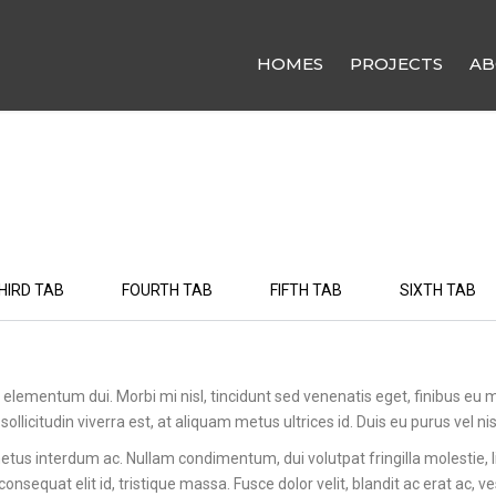
HOMES
PROJECTS
AB
HIRD TAB
FOURTH TAB
FIFTH TAB
SIXTH TAB
, elementum dui. Morbi mi nisl, tincidunt sed venenatis eget, finibus eu m
ollicitudin viverra est, at aliquam metus ultrices id. Duis eu purus vel ni
us interdum ac. Nullam condimentum, dui volutpat fringilla molestie, li
 consequat elit id, tristique massa. Fusce dolor velit, blandit ac erat ac,