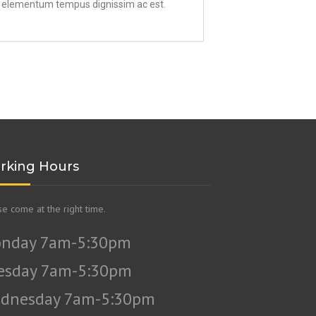
us elementum tempus dignissim ac est.
rking Hours
se come at the right time.
nday 7am-5:30pm
esday 7am-5:30pm
dnesday 7am-5:30pm