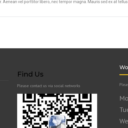
r. Aenean vel porttitor libero, nec tempor magna. Mauris sed ex at tell
Wo
Find Us
Plea
Please contact us via social networks
Mo
Tu
We