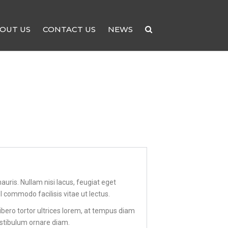
OUT US
CONTACT US
NEWS
auris. Nullam nisi lacus, feugiat eget
sl commodo facilisis vitae ut lectus.
bero tortor ultrices lorem, at tempus diam
 vestibulum ornare diam.