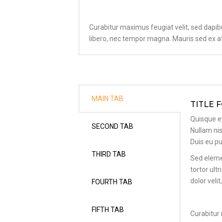
Curabitur maximus feugiat velit, sed dapibu
libero, nec tempor magna. Mauris sed ex a
MAIN TAB
TITLE 
Quisque et
SECOND TAB
Nullam nis
Duis eu pu
THIRD TAB
Sed eleme
tortor ult
dolor veli
FOURTH TAB
FIFTH TAB
Curabitur 