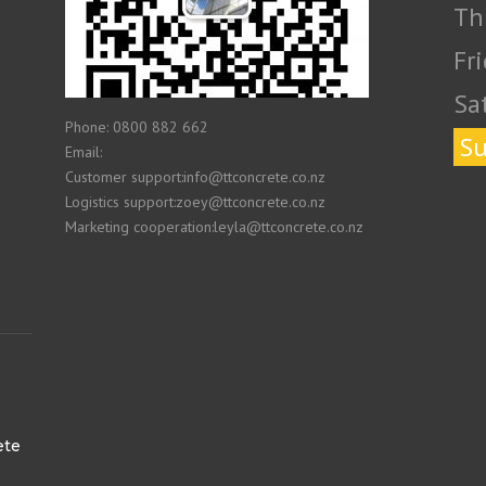
Th
Fr
Sa
Phone: 0800 882 662
Su
Email:
Customer support:info@ttconcrete.co.nz
Logistics support:zoey@ttconcrete.co.nz
Marketing cooperation:leyla@ttconcrete.co.nz
ete