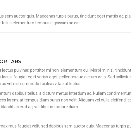
s sem auctor quis. Maecenas turpis purus, tincidunt eget mattis ac, plac
t tellus elementum tempus dignissim ac est.
FOR TABS
 lectus pulvinar, porttitor mi non, elementum dui. Morbi mi nisl, tincidun
i lacus, feugiat eget varius eget, pellentesque dictum odio. Sed sollicitud
rus vel nisl commodo facilisis vitae ut lectus.
ntum dapibus tellus, a dictum metus interdum ac. Nullam condimentum, du
rices lorem, at tempus diam purus non velit. Aliquam vel nulla eleifend, c
t, blandit ac erat ac, vestibulum ornare diam.
maximus feugiat velit, sed dapibus sem auctor quis. Maecenas turpis puru